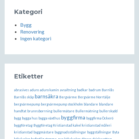
Kategori
Bygg
Renovering
Ingen kategori
Etiketter
abrasives
aduro
aduro kamin
avsaltning
badkar
badrum
Barnlås
barnsäkra
Barnlås skåp
Bergvärme
Bergvärme Norrtälje
bergvärmepump
bergvärmepump stockholm
blandare
blandare
handfat
brunnsborrning
bullermätare
Bullermätning
bullerskydd
byggfirma
bygg
bygga hus
bygga växthus
byggfirma Öckerö
byggföretag
Byggföretag Kristianstad kakel kristianstad måleri
kristianstad
byggmästare
byggnadsställningar
byggställningar
Byta
köksluckor befintlig stomme. nya köksluckor
dörrar
dricksvatten