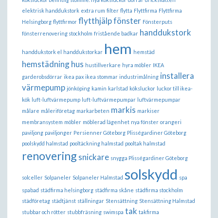
elektrisk handdukstork
extra rum
filter
flytta
Flyttfirma
Flyttfirma
flytthjälp
fönster
Helsingborg
flyttfirmor
Fönsterputs
handdukstork
fönsterrenovering stockholm
fristående badkar
hem
handdukstork el
handdukstorkar
hemstäd
hemstädning
hus
hustillverkare
hyra möbler
IKEA
installera
garderobsdörrar
ikea pax
ikea stommar
industrimålning
värmepump
jönköping
kamin
karlstad
köksluckor
luckor till ikea-
kök
luft-luftvärmepump
luft-luftvärmepumpar
luftvärmepumpar
markis
målare
måleriföretag
markarbeten
markiser
membransystem
möbler
möblerad lägenhet
nya fönster
orangeri
paviljong
paviljonger
Persienner Göteborg
Plisségardiner Göteborg
poolskydd halmstad
pooltäckning halmstad
pooltak halmstad
renovering
snickare
snygga Plisségardiner Göteborg
solskydd
solceller
Solpaneler
Solpaneler Halmstad
spa
spabad
städfirma helsingborg
städfirma skåne
städfirma stockholm
städföretag
städtjänst
ställningar
Stensättning
Stensättning Halmstad
tak
stubbar och rötter
stubbfräsning
swimspa
takfirma