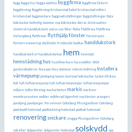
byggfirma
bygg
bygga hus
bygga växthus
byggfirma Öckerö
byggföretag
Byggföretag Kristianstad kakel kristianstad måleri
kristianstad
byggmästare
byggnadsställningar
byggställningar
Byta
köksluckor befintlig stomme. nya köksluckor
dörrar
dricksvatten
elektrisk handdukstork
extra rum
filter
flytta
Flyttfirma
Flyttfirma
flytthjälp
fönster
Helsingborg
flyttfirmor
Fönsterputs
handdukstork
fönsterrenovering stockholm
fristående badkar
hem
handdukstork el
handdukstorkar
hemstäd
hemstädning
hus
hustillverkare
hyra möbler
IKEA
installera
garderobsdörrar
ikea pax
ikea stommar
industrimålning
värmepump
jönköping
kamin
karlstad
köksluckor
luckor till ikea-
kök
luft-luftvärmepump
luft-luftvärmepumpar
luftvärmepumpar
markis
målare
måleriföretag
markarbeten
markiser
membransystem
möbler
möblerad lägenhet
nya fönster
orangeri
paviljong
paviljonger
Persienner Göteborg
Plisségardiner Göteborg
poolskydd halmstad
pooltäckning halmstad
pooltak halmstad
renovering
snickare
snygga Plisségardiner Göteborg
solskydd
solceller
Solpaneler
Solpaneler Halmstad
spa