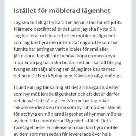
Istället för möblerad lägenhet
Jag ska tillfälligt flytta till en annan stad för ett jobb.
Närmare bestämt så är det Lund jag ska flytta till.
Jag har letat och letat efter en möblerad lägenhet
som jag kan hyra men inte hittat någon. De som har
funnits har antingen varit alldeles för små eller
jättestora. Jag vill inte behöva köpa en massa nya
möbler då jag bara ska bo där i ett år. I så fall blir jag
tvungen att sälja allting sen då jag inte kan ta med
det hem till Norrköping igen. Känns otroligt onödigt.
I Lund kan jag tänka mig att det är många studenter
som hyr möblerade lägenheter och att det är därför
det är svårt att få tag i en. Men nu har jag blivit
rekommenderad en firma som hyr ut möbler. Istället
för att hyra en möblerad lägenhet så hyr man möbler
av dem till en omöblerad lägenhet istället. Detta
företaget heter Furnlease och man kan hyra möbler
av dem som man sedan får levererade över hela