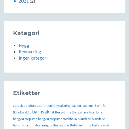
►
2021
(2)
Kategori
Bygg
Renovering
Ingen kategori
Etiketter
abrasives
aduro
aduro kamin
avsaltning
badkar
badrum
Barnlås
barnsäkra
Barnlås skåp
Bergvärme
Bergvärme Norrtälje
bergvärmepump
bergvärmepump stockholm
blandare
blandare
handfat
brunnsborrning
bullermätare
Bullermätning
bullerskydd