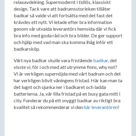
relaxavdelning. Supermodernt i tidlös, klassiskt
design. Tack vare att badrumsstorleken tillåter
badkar så valde vi att fortsätta med det fast det
krävdes ett nytt. Vi letade efter bra information
genom vår utvalda leverantörs hemsida där vi fick
bra info med goda råd och bra bilder. De ger support
och hjälp med vad man ska komma ihåg inför ett
badkarsköp.
Vårt nya badkar skulle vara fristående
badkar
, det
visste vi, för i och med att utrymme finns, why not?
Vi är verkligen supernöjda med vårt badrum och det
har verkligen blivit våningens fristad. Här kan man ta
det lugnt och sjunka ner i badkaret och ladda
batterierna. Ja, vår lilla fristad på en busy gata mitt i
city. Funderar du på ett snyggt badkar av riktigt bra
kvalitet så rekommenderar vi den
här leverantören
!