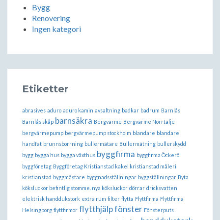
Bygg
Renovering
Ingen kategori
Etiketter
abrasives
aduro
aduro kamin
avsaltning
badkar
badrum
Barnlås
barnsäkra
Barnlås skåp
Bergvärme
Bergvärme Norrtälje
bergvärmepump
bergvärmepump stockholm
blandare
blandare
handfat
brunnsborrning
bullermätare
Bullermätning
bullerskydd
byggfirma
bygg
bygga hus
bygga växthus
byggfirma Öckerö
byggföretag
Byggföretag Kristianstad kakel kristianstad måleri
kristianstad
byggmästare
byggnadsställningar
byggställningar
Byta
köksluckor befintlig stomme. nya köksluckor
dörrar
dricksvatten
elektrisk handdukstork
extra rum
filter
flytta
Flyttfirma
Flyttfirma
flytthjälp
fönster
Helsingborg
flyttfirmor
Fönsterputs