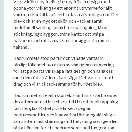
Vi gav köket ny feeling i en ny fräsch design med
öppna ytor vilket gav ett enormt utrymme för allt
som man kan hitta på i ett kök slash vardagsrum. Det
blev och är en mycket skön och vacker samt
funktionell samlingspunkt för matlagning, läxor,
stickning, legobyggen, träna katten att stå på
bakbenen och allt annat som försiggår i hemmet,
hahaha!
Badrummets stod på tur och vi hade väntat in
färdigställandet av resten av våningens renovering
för att på bästa vis skapa rätt design och hålla oss
med den röda tråden så att säga. Det var ett smart
drag och vi är så tacksamma för hur det blev.
Badrummet är rejält i storlek. Här finns stort fönster
dessutom som vi fräschade till i traditionell tappning
fast flerglas. Kakel och klinker, speglar,
badrumsmöbler och innovativa förvaringslösningar
samt inte minst stämningsfull belysning som ger den
rätta känslan för ett badrum som skall fungera som