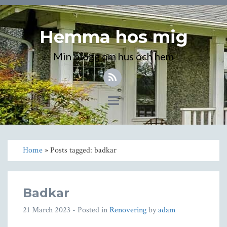
Hemma hos mig
Min blogg om hus och hem
Toggle
navigation
Home
» Posts tagged: badkar
Badkar
21 March 2023
- Posted in
Renovering
by
adam