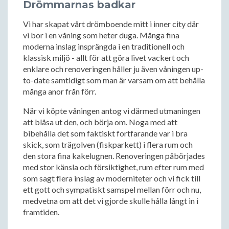
Drömmarnas badkar
Vi har skapat vårt drömboende mitt i inner city där
vi bor i en våning som heter duga. Många fina
moderna inslag insprängda i en traditionell och
klassisk miljö - allt för att göra livet vackert och
enklare och renoveringen håller ju även våningen up-
to-date samtidigt som man är varsam om att behålla
många anor från förr.
När vi köpte våningen antog vi därmed utmaningen
att blåsa ut den, och börja om. Noga med att
bibehålla det som faktiskt fortfarande var i bra
skick, som trägolven (fiskparkett) i flera rum och
den stora fina kakelugnen. Renoveringen påbörjades
med stor känsla och försiktighet, rum efter rum med
som sagt flera inslag av moderniteter och vi fick till
ett gott och sympatiskt samspel mellan förr och nu,
medvetna om att det vi gjorde skulle hålla långt in i
framtiden.