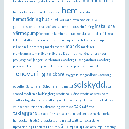
handdukstork
fönsterrenovering stockholm
fristående badkar
hem
handdukstork el
handdukstorkar
hemstäd
hemstädning
hus
hustillverkare
hyra möbler
IKEA
installera
garderobsdörrar
ikea pax
ikea stommar
industrimålning
värmepump
jönköping
kamin
karlstad
köksluckor
luckor till ikea-
kök
luft-luftvärmepump
luft-luftvärmepumpar
luftvärmepumpar
markis
målare
måleriföretag
markarbeten
markiser
membransystem
möbler
möblerad lägenhet
nya fönster
orangeri
paviljong
paviljonger
Persienner Göteborg
Plisségardiner Göteborg
poolskydd halmstad
pooltäckning halmstad
pooltak halmstad
renovering
snickare
snygga Plisségardiner Göteborg
solskydd
solceller
Solpaneler
Solpaneler Halmstad
spa
spabad
städfirma helsingborg
städfirma skåne
städfirma stockholm
städföretag
städtjänst
ställningar
Stensättning
Stensättning Halmstad
tak
stubbar och rötter
stubbfräsning
swimspa
takfirma
takläggare
takläggning
taktvätt halmstad
terrassmarkis
torka
handdukar
trädgård
tvätta tak halmstad
tvättställsblandare
värmepump
uppvärmning
uteplats
uterum
värmepump linköping