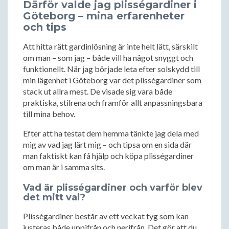
Därför valde jag plisségardiner i
Göteborg – mina erfarenheter
och tips
Att hitta rätt gardinlösning är inte helt lätt, särskilt
om man – som jag – både vill ha något snyggt och
funktionellt. När jag började leta efter solskydd till
min lägenhet i Göteborg var det plisségardiner som
stack ut allra mest. De visade sig vara både
praktiska, stilrena och framför allt anpassningsbara
till mina behov.
Efter att ha testat dem hemma tänkte jag dela med
mig av vad jag lärt mig – och tipsa om en sida där
man faktiskt kan få hjälp och köpa plisségardiner
om man är i samma sits.
Vad är plisségardiner och varför blev
det mitt val?
Plisségardiner består av ett veckat tyg som kan
justeras både uppifrån och nerifrån. Det gör att du