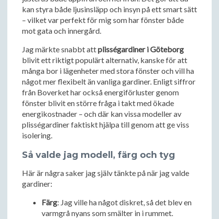
kan styra både ljusinsläpp och insyn på ett smart sätt
– vilket var perfekt för mig som har fönster både
mot gata och innergård.
Jag märkte snabbt att
plisségardiner i Göteborg
blivit ett riktigt populärt alternativ, kanske för att
många bor i lägenheter med stora fönster och vill ha
något mer flexibelt än vanliga gardiner. Enligt siffror
från Boverket har också energiförluster genom
fönster blivit en större fråga i takt med ökade
energikostnader – och där kan vissa modeller av
plisségardiner faktiskt hjälpa till genom att ge viss
isolering.
Så valde jag modell, färg och tyg
Här är några saker jag själv tänkte på när jag valde
gardiner:
Färg
: Jag ville ha något diskret, så det blev en
varmgrå nyans som smälter in i rummet.