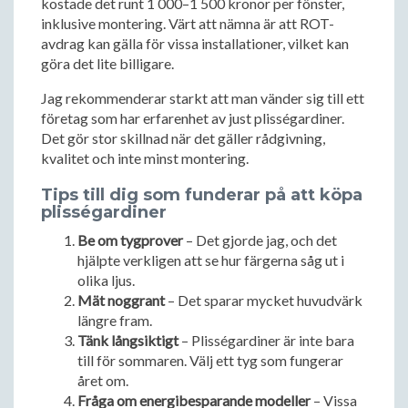
kostade det runt 1 000–1 500 kronor per fönster,
inklusive montering. Värt att nämna är att ROT-
avdrag kan gälla för vissa installationer, vilket kan
göra det lite billigare.
Jag rekommenderar starkt att man vänder sig till ett
företag som har erfarenhet av just plisségardiner.
Det gör stor skillnad när det gäller rådgivning,
kvalitet och inte minst montering.
Tips till dig som funderar på att köpa
plisségardiner
Be om tygprover
– Det gjorde jag, och det
hjälpte verkligen att se hur färgerna såg ut i
olika ljus.
Mät noggrant
– Det sparar mycket huvudvärk
längre fram.
Tänk långsiktigt
– Plisségardiner är inte bara
till för sommaren. Välj ett tyg som fungerar
året om.
Fråga om energibesparande modeller
– Vissa