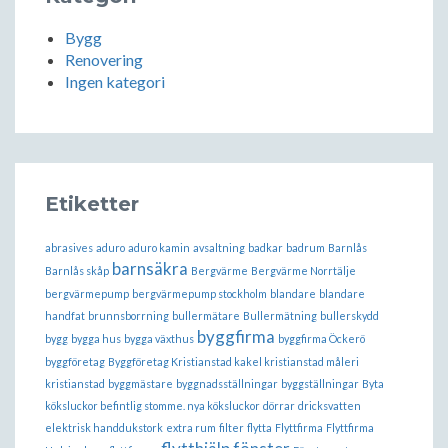
Bygg
Renovering
Ingen kategori
Etiketter
abrasives
aduro
aduro kamin
avsaltning
badkar
badrum
Barnlås
barnsäkra
Barnlås skåp
Bergvärme
Bergvärme Norrtälje
bergvärmepump
bergvärmepump stockholm
blandare
blandare
handfat
brunnsborrning
bullermätare
Bullermätning
bullerskydd
byggfirma
bygg
bygga hus
bygga växthus
byggfirma Öckerö
byggföretag
Byggföretag Kristianstad kakel kristianstad måleri
kristianstad
byggmästare
byggnadsställningar
byggställningar
Byta
köksluckor befintlig stomme. nya köksluckor
dörrar
dricksvatten
elektrisk handdukstork
extra rum
filter
flytta
Flyttfirma
Flyttfirma