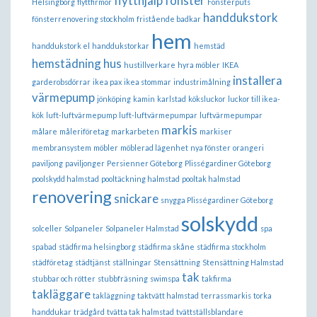
flytthjälp
fönster
Helsingborg
flyttfirmor
Fönsterputs
handdukstork
fönsterrenovering stockholm
fristående badkar
hem
handdukstork el
handdukstorkar
hemstäd
hemstädning
hus
hustillverkare
hyra möbler
IKEA
installera
garderobsdörrar
ikea pax
ikea stommar
industrimålning
värmepump
jönköping
kamin
karlstad
köksluckor
luckor till ikea-
kök
luft-luftvärmepump
luft-luftvärmepumpar
luftvärmepumpar
markis
målare
måleriföretag
markarbeten
markiser
membransystem
möbler
möblerad lägenhet
nya fönster
orangeri
paviljong
paviljonger
Persienner Göteborg
Plisségardiner Göteborg
poolskydd halmstad
pooltäckning halmstad
pooltak halmstad
renovering
snickare
snygga Plisségardiner Göteborg
solskydd
solceller
Solpaneler
Solpaneler Halmstad
spa
spabad
städfirma helsingborg
städfirma skåne
städfirma stockholm
städföretag
städtjänst
ställningar
Stensättning
Stensättning Halmstad
tak
stubbar och rötter
stubbfräsning
swimspa
takfirma
takläggare
takläggning
taktvätt halmstad
terrassmarkis
torka
handdukar
trädgård
tvätta tak halmstad
tvättställsblandare