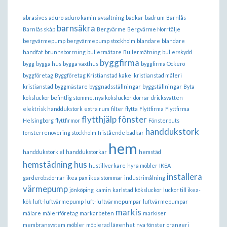
abrasives
aduro
aduro kamin
avsaltning
badkar
badrum
Barnlås
barnsäkra
Barnlås skåp
Bergvärme
Bergvärme Norrtälje
bergvärmepump
bergvärmepump stockholm
blandare
blandare
handfat
brunnsborrning
bullermätare
Bullermätning
bullerskydd
byggfirma
bygg
bygga hus
bygga växthus
byggfirma Öckerö
byggföretag
Byggföretag Kristianstad kakel kristianstad måleri
kristianstad
byggmästare
byggnadsställningar
byggställningar
Byta
köksluckor befintlig stomme. nya köksluckor
dörrar
dricksvatten
elektrisk handdukstork
extra rum
filter
flytta
Flyttfirma
Flyttfirma
flytthjälp
fönster
Helsingborg
flyttfirmor
Fönsterputs
handdukstork
fönsterrenovering stockholm
fristående badkar
hem
handdukstork el
handdukstorkar
hemstäd
hemstädning
hus
hustillverkare
hyra möbler
IKEA
installera
garderobsdörrar
ikea pax
ikea stommar
industrimålning
värmepump
jönköping
kamin
karlstad
köksluckor
luckor till ikea-
kök
luft-luftvärmepump
luft-luftvärmepumpar
luftvärmepumpar
markis
målare
måleriföretag
markarbeten
markiser
membransystem
möbler
möblerad lägenhet
nya fönster
orangeri