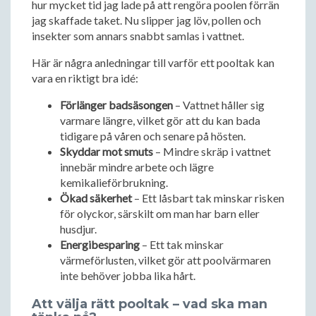
hur mycket tid jag lade på att rengöra poolen förrän
jag skaffade taket. Nu slipper jag löv, pollen och
insekter som annars snabbt samlas i vattnet.
Här är några anledningar till varför ett pooltak kan
vara en riktigt bra idé:
Förlänger badsäsongen
– Vattnet håller sig
varmare längre, vilket gör att du kan bada
tidigare på våren och senare på hösten.
Skyddar mot smuts
– Mindre skräp i vattnet
innebär mindre arbete och lägre
kemikalieförbrukning.
Ökad säkerhet
– Ett låsbart tak minskar risken
för olyckor, särskilt om man har barn eller
husdjur.
Energibesparing
– Ett tak minskar
värmeförlusten, vilket gör att poolvärmaren
inte behöver jobba lika hårt.
Att välja rätt pooltak – vad ska man