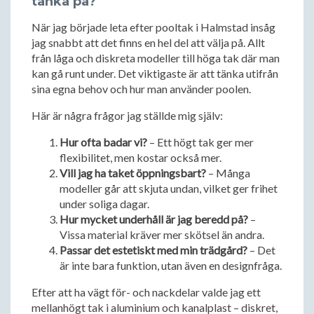
tänka på?
När jag började leta efter pooltak i Halmstad insåg
jag snabbt att det finns en hel del att välja på. Allt
från låga och diskreta modeller till höga tak där man
kan gå runt under. Det viktigaste är att tänka utifrån
sina egna behov och hur man använder poolen.
Här är några frågor jag ställde mig själv:
Hur ofta badar vi?
– Ett högt tak ger mer
flexibilitet, men kostar också mer.
Vill jag ha taket öppningsbart?
– Många
modeller går att skjuta undan, vilket ger frihet
under soliga dagar.
Hur mycket underhåll är jag beredd på?
–
Vissa material kräver mer skötsel än andra.
Passar det estetiskt med min trädgård?
– Det
är inte bara funktion, utan även en designfråga.
Efter att ha vägt för- och nackdelar valde jag ett
mellanhögt tak i aluminium och kanalplast – diskret,